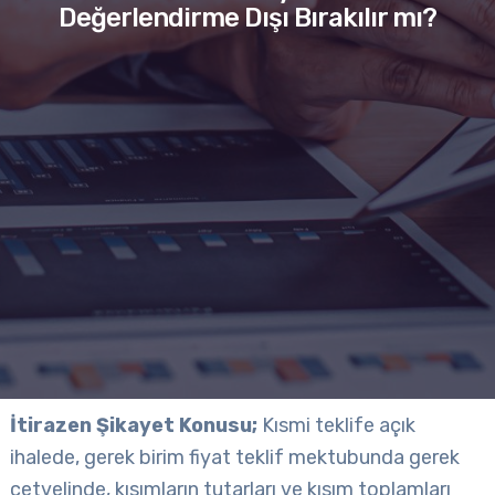
Değerlendirme Dışı Bırakılır mı?
İtirazen Şikayet Konusu;
Kısmi teklife açık
ihalede, gerek birim fiyat teklif mektubunda gerek
cetvelinde, kısımların tutarları ve kısım toplamları