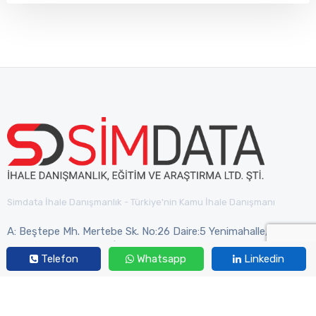
Simdata İhale Danışmanlık - Türkiye'nin Kamu İhale Danışmanı
A: Beştepe Mh. Mertebe Sk. No:26 Daire:5 Yenimahalle/Ankara
T:
+90 312 963 13 63
| M:
danismanlik@simdata.org
Telefon
Whatsapp
Linkedin
Hizmetlerimiz