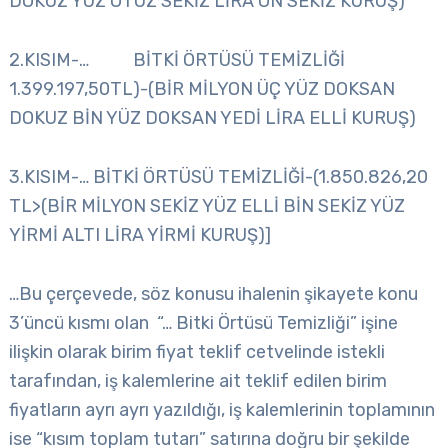
DOKUZ YÜZ OTUZ SEKİZ LİRA ON SEKİZ KURUŞ)
2.KISIM-… BİTKİ ÖRTÜSÜ TEMİZLİĞİ
1.399.197,50TL)-(BİR MİLYON ÜÇ YÜZ DOKSAN
DOKUZ BİN YÜZ DOKSAN YEDİ LİRA ELLİ KURUŞ)
3.KISIM-… BİTKİ ÖRTÜSÜ TEMİZLİĞİ-(1.850.826,20
TL>(BİR MİLYON SEKİZ YÜZ ELLİ BİN SEKİZ YÜZ
YİRMİ ALTI LİRA YİRMİ KURUŞ)]
…Bu çerçevede, söz konusu ihalenin şikayete konu
3’üncü kısmı olan “… Bitki Örtüsü Temizliği” işine
ilişkin olarak birim fiyat teklif cetvelinde istekli
tarafından, iş kalemlerine ait teklif edilen birim
fiyatların ayrı ayrı yazıldığı, iş kalemlerinin toplamının
ise “kısım toplam tutarı” satırına doğru bir şekilde