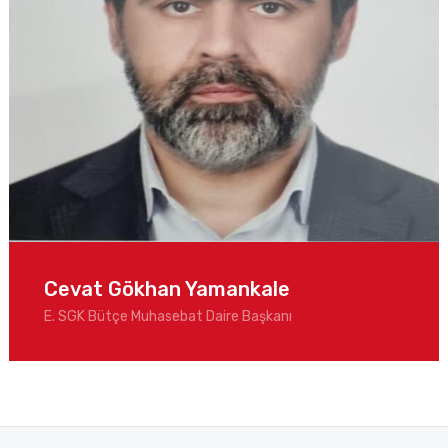
Cevat Gökhan Yamankale
E. SGK Bütçe Muhasebat Daire Başkanı ㅤㅤㅤㅤㅤㅤㅤㅤㅤㅤㅤㅤ