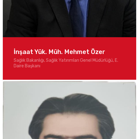
İnşaat Yük. Müh. Mehmet Özer
Sağlık Bakanlığı, Sağlık Yatırımları Genel Müdürlüğü, E.
Daire Başkanı