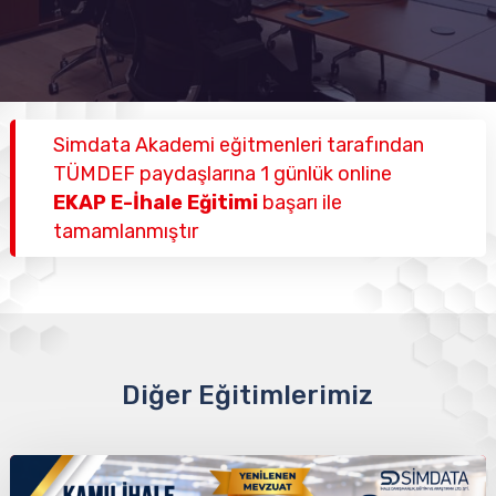
Simdata Akademi eğitmenleri tarafından
TÜMDEF paydaşlarına 1 günlük online
EKAP E-İhale Eğitimi
başarı ile
tamamlanmıştır
Diğer Eğitimlerimiz