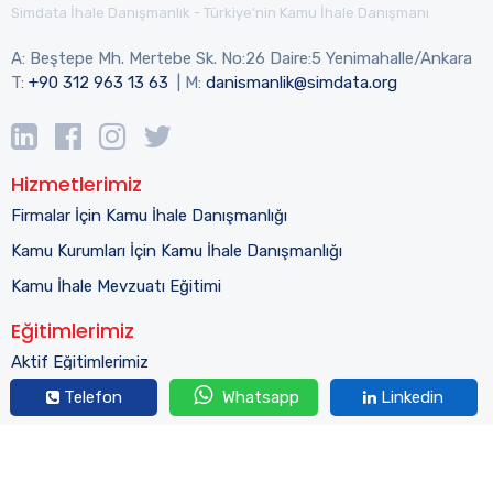
Simdata İhale Danışmanlık - Türkiye'nin Kamu İhale Danışmanı
A: Beştepe Mh. Mertebe Sk. No:26 Daire:5 Yenimahalle/Ankara
T:
+90 312 963 13 63
| M:
danismanlik@simdata.org
Hizmetlerimiz
Firmalar İçin Kamu İhale Danışmanlığı
Kamu Kurumları İçin Kamu İhale Danışmanlığı
Kamu İhale Mevzuatı Eğitimi
Eğitimlerimiz
Aktif Eğitimlerimiz
Tamamlanan Eğitimlerimiz
Telefon
Whatsapp
Linkedin
Kurumsal
Hakkımızda