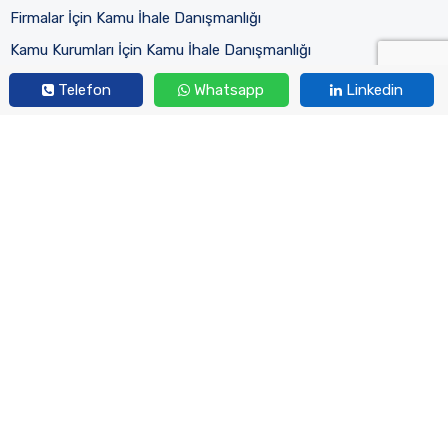
Firmalar İçin Kamu İhale Danışmanlığı
Kamu Kurumları İçin Kamu İhale Danışmanlığı
Kamu İhale Mevzuatı Eğitimi
Telefon
Whatsapp
Linkedin
Eğitimlerimiz
Aktif Eğitimlerimiz
Tamamlanan Eğitimlerimiz
Kurumsal
Hakkımızda
Uzman Kadromuz
İletişim
2023 © Her Hakkı Saklıdır.