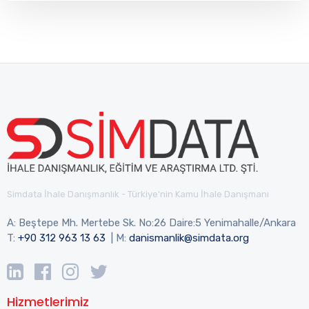
Simdata İhale Danışmanlık - Türkiye'nin Kamu İhale Danışmanı
A: Beştepe Mh. Mertebe Sk. No:26 Daire:5 Yenimahalle/Ankara
T:
+90 312 963 13 63
| M:
danismanlik@simdata.org
Hizmetlerimiz