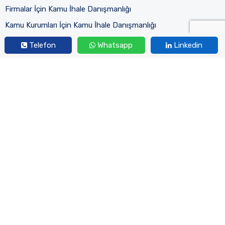
Firmalar İçin Kamu İhale Danışmanlığı
Kamu Kurumları İçin Kamu İhale Danışmanlığı
Kamu İhale Mevzuatı Eğitimi
Telefon
Whatsapp
Linkedin
Eğitimlerimiz
Aktif Eğitimlerimiz
Tamamlanan Eğitimlerimiz
Kurumsal
Hakkımızda
Uzman Kadromuz
İletişim
2023 © Her Hakkı Saklıdır.