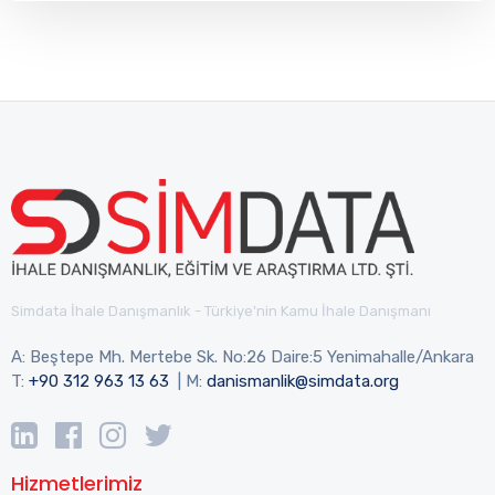
Simdata İhale Danışmanlık - Türkiye'nin Kamu İhale Danışmanı
A: Beştepe Mh. Mertebe Sk. No:26 Daire:5 Yenimahalle/Ankara
T:
+90 312 963 13 63
| M:
danismanlik@simdata.org
Hizmetlerimiz