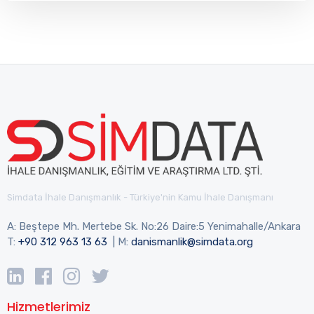
Simdata İhale Danışmanlık - Türkiye'nin Kamu İhale Danışmanı
A: Beştepe Mh. Mertebe Sk. No:26 Daire:5 Yenimahalle/Ankara
T:
+90 312 963 13 63
| M:
danismanlik@simdata.org
Hizmetlerimiz