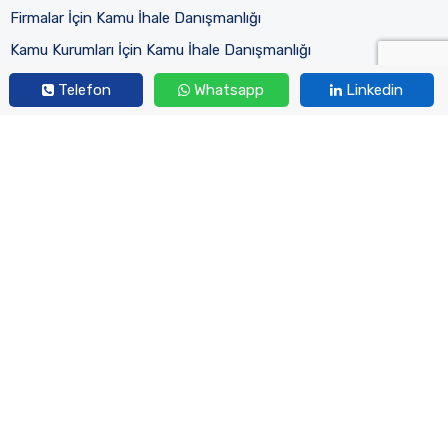
Firmalar İçin Kamu İhale Danışmanlığı
Kamu Kurumları İçin Kamu İhale Danışmanlığı
Kamu İhale Mevzuatı Eğitimi
Telefon
Whatsapp
Linkedin
Eğitimlerimiz
Aktif Eğitimlerimiz
Tamamlanan Eğitimlerimiz
Kurumsal
Hakkımızda
Uzman Kadromuz
İletişim
2023 © Her Hakkı Saklıdır.