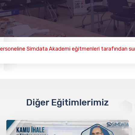
personeline Simdata Akademi eğitmenleri tarafından su
Diğer Eğitimlerimiz