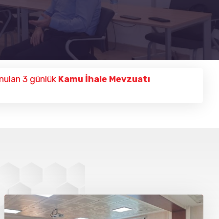
nulan 3 günlük
Kamu İhale Mevzuatı