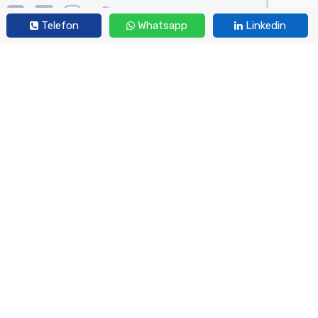
Telefon
Whatsapp
Linkedin
Hizmetlerimiz
Firmalar İçin Kamu İhale Danışmanlığı
Kamu Kurumları İçin Kamu İhale Danışmanlığı
Kamu İhale Mevzuatı Eğitimi
Eğitimlerimiz
Aktif Eğitimlerimiz
Tamamlanan Eğitimlerimiz
Kurumsal
Hakkımızda
Uzman Kadromuz
İletişim
2023 © Her Hakkı Saklıdır.