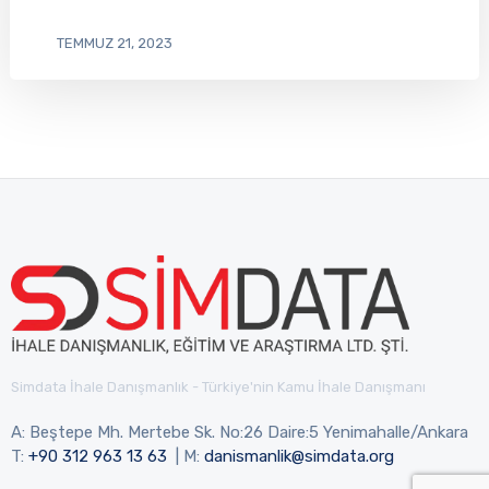
TEMMUZ 21, 2023
Simdata İhale Danışmanlık - Türkiye'nin Kamu İhale Danışmanı
A: Beştepe Mh. Mertebe Sk. No:26 Daire:5 Yenimahalle/Ankara
T:
+90 312 963 13 63
| M:
danismanlik@simdata.org