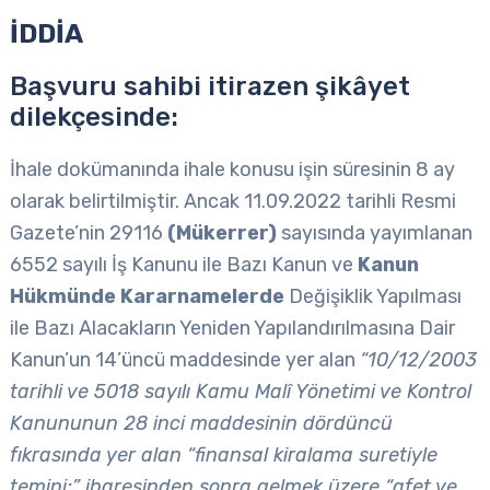
İDDİA
Başvuru sahibi itirazen şikâyet
dilekçesinde:
İhale dokümanında ihale konusu işin süresinin 8 ay
olarak belirtilmiştir. Ancak 11.09.2022 tarihli Resmi
Gazete’nin 29116
(Mükerrer)
sayısında yayımlanan
6552 sayılı İş Kanunu ile Bazı Kanun ve
Kanun
Hükmünde Kararnamelerde
Değişiklik Yapılması
ile Bazı Alacakların Yeniden Yapılandırılmasına Dair
Kanun’un 14’üncü maddesinde yer alan
“10/12/2003
tarihli ve 5018 sayılı Kamu Malî Yönetimi ve Kontrol
Kanununun 28 inci maddesinin dördüncü
fıkrasında yer alan “finansal kiralama suretiyle
temini;” ibaresinden sonra gelmek üzere “afet ve