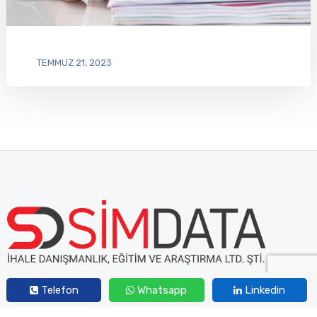
TEMMUZ 21, 2023
Simdata İhale Danışmanlık - Türkiye'nin Kamu İhale Danışmanı
Telefon
Whatsapp
Linkedin
A: Beştepe Mh. Mertebe Sk. No:26 Daire:5 Yenimahalle/Ankara